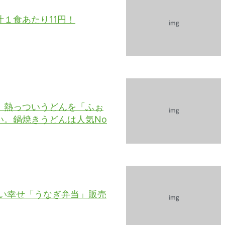
１食あたり11円！
！熱っついうどんを「ふぉ
い。鍋焼きうどんは人気No
おいしい幸せ「うなぎ弁当」販売