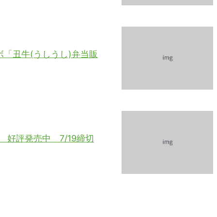
ボ「丑牛(うしうし)弁当販
当 好評発売中 7/19締切