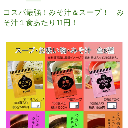
コスパ最強！みそ汁＆スープ！ み
そ汁１食あたり11円！